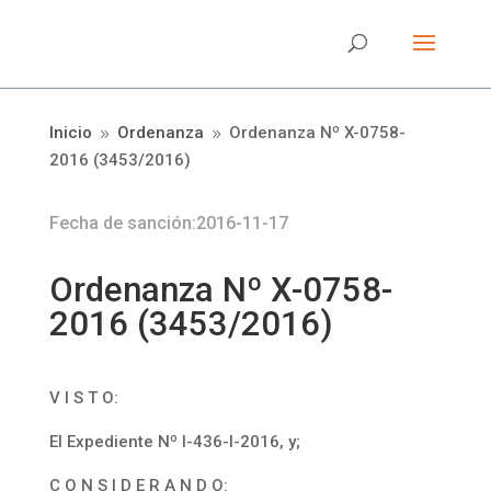
Inicio
Ordenanza
Ordenanza Nº X-0758-
9
9
2016 (3453/2016)
Fecha de sanción:2016-11-17
Ordenanza Nº X-0758-
2016 (3453/2016)
V I S T O:
El Expediente Nº I-436-I-2016, y;
C O N S I D E R A N D O: