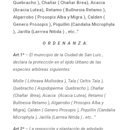
Quebracho ), Chañar ( Chañar Brea), Acacia
(Acacia Lutea), Retamo ( Bullnesia Retamo ),
Algarrobo ( Prosopis Alba y Migra ), Calden (
Genero Prosopis ), Piquillin (Candalia Microphyla
), Jarilla (Larrrea Nitida ) , etc…”
O R D E N A N Z A:
Art.1ª
– El municipio de la Ciudad de San Luis ,
declara la protección en el ejido Urbano de las
especies arbóreas siguientes:
Molle
( Lithraea Molloidea ),
Tala
( Celtis Tala ),
Quebracho
( Aspidoperma Quebracho ),
Chañar
(Chañar Brea),
Acacia
(Acacia Lutea),
Retamo
(
Bullnesia Retamo ),
Algarrobo
( Prosopis Alba y
Migra),
Calden
( Genero Prosopis ),
Piquillin
(Candalia
Microphyla ),
Jarilla
(Larrrea Nitida ) , etc…”
Art.2ª
– La reposición y plantación de arbolado