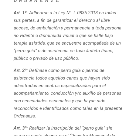
O R D E N A N Z A
Art. 1º
:
Adherirse a la Ley N° I -0835-2013 en todas
sus partes, a fin de garantizar el derecho al libre
acceso, de ambulación y permanencia a toda persona
no vidente o disminuida visual o que se halle bajo
terapia asistida, que se encuentre acompañada de un
“perro guía” o de asistencia en todo ámbito físico,
público o privado de uso público.
Art. 2º
:
Defínase como perro guía o perros de
asistencia todos aquellos canes que hayan sido
adiestrados en centros especializados para el
acompañamiento, conducción y/o auxilio de personas
con necesidades especiales y que hayan sido
reconocidos e identificados como tales en la presente
Ordenanza.
Art. 3º
:
Realizar la inscripción del “perro guía” sin
cargo ni costo alguno, en el “Registro Municipal de