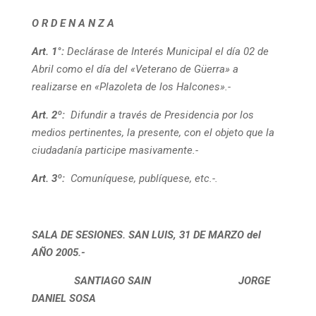
O R D E N A N Z A
Art. 1°
:
Declárase de Interés Municipal el día 02 de
Abril como el día del «Veterano de Güerra» a
realizarse en «Plazoleta de los Halcones».-
Art. 2º:
Difundir a través de Presidencia por los
medios pertinentes, la presente, con el objeto que la
ciudadanía participe masivamente.-
Art. 3º
:
Comuníquese, publíquese, etc.-.
SALA DE SESIONES. SAN LUIS, 31 DE MARZO del
AÑO 2005.-
SANTIAGO SAIN
JORGE
DANIEL SOSA