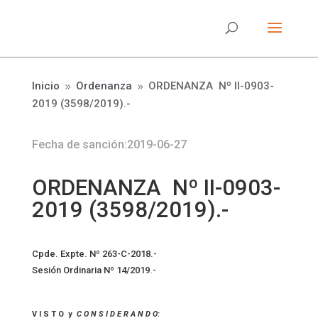
Inicio
Ordenanza
ORDENANZA Nº II-0903-
9
9
2019 (3598/2019).-
Fecha de sanción:2019-06-27
ORDENANZA Nº II-0903-
2019 (3598/2019).-
Cpde. Expte. Nº 263-C-2018.-
Sesión Ordinaria Nº 14/2019.-
V I S T O y
C O N S I D E R A N D O: