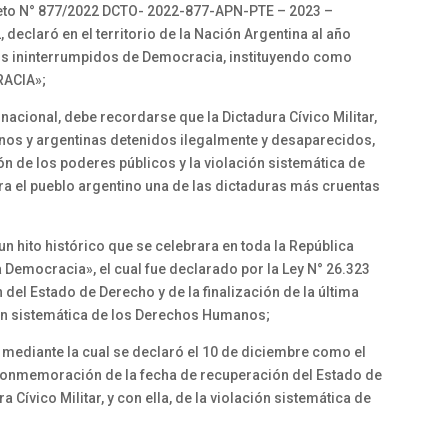
reto N° 877/2022 DCTO- 2022-877-APN-PTE – 2023 –
declaró en el territorio de la Nación Argentina al año
s ininterrumpidos de Democracia, instituyendo como
RACIA»;
acional, debe recordarse que la Dictadura Cívico Militar,
inos y argentinas detenidos ilegalmente y desaparecidos,
n de los poderes públicos y la violación sistemática de
 el pueblo argentino una de las dictaduras más cruentas
 un hito histórico que se celebrara en toda la República
a Democracia», el cual fue declarado por la Ley N° 26.323
el Estado de Derecho y de la finalización de la última
ación sistemática de los Derechos Humanos;
 mediante la cual se declaró el 10 de diciembre como el
 conmemoración de la fecha de recuperación del Estado de
a Cívico Militar, y con ella, de la violación sistemática de