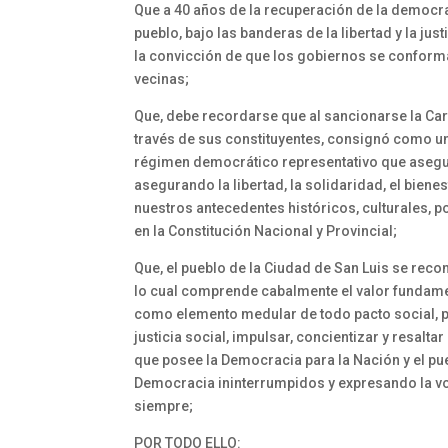
Que a 40 años de la recuperación de la democra
pueblo, bajo las banderas de la libertad y la jus
la convicción de que los gobiernos se conforma
vecinas;
Que, debe recordarse que al sancionarse la Cart
través de sus constituyentes, consignó como u
régimen democrático representativo que asegure
asegurando la libertad, la solidaridad, el bienes
nuestros antecedentes históricos, culturales, p
en la Constitución Nacional y Provincial;
Que, el pueblo de la Ciudad de San Luis se rec
lo cual comprende cabalmente el valor fundame
como elemento medular de todo pacto social, pro
justicia social, impulsar, concientizar y resaltar
que posee la Democracia para la Nación y el p
Democracia ininterrumpidos y expresando la vo
siempre;
POR TODO ELLO: