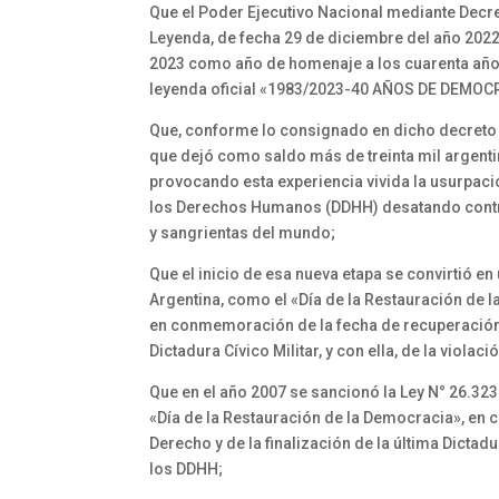
Que el Poder Ejecutivo Nacional mediante Dec
Leyenda, de fecha 29 de diciembre del año 2022, 
2023 como año de homenaje a los cuarenta año
leyenda oficial «1983/2023-40 AÑOS DE DEMOC
Que, conforme lo consignado en dicho decreto n
que dejó como saldo más de treinta mil argent
provocando esta experiencia vivida la usurpació
los Derechos Humanos (DDHH) desatando contra
y sangrientas del mundo;
Que el inicio de esa nueva etapa se convirtió en
Argentina, como el «Día de la Restauración de l
en conmemoración de la fecha de recuperación d
Dictadura Cívico Militar, y con ella, de la viol
Que en el año 2007 se sancionó la Ley N° 26.323
«Día de la Restauración de la Democracia», en
Derecho y de la finalización de la última Dictadur
los DDHH;