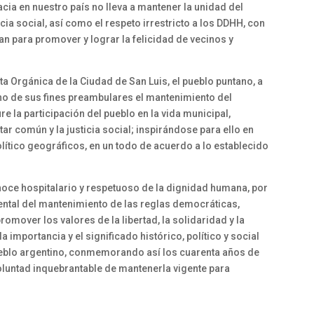
cia en nuestro país no lleva a mantener la unidad del
ticia social, así como el respeto irrestricto a los DDHH, con
n para promover y lograr la felicidad de vecinos y
a Orgánica de la Ciudad de San Luis, el pueblo puntano, a
no de sus fines preambulares el mantenimiento del
 la participación del pueblo en la vida municipal,
tar común y la justicia social; inspirándose para ello en
olítico geográficos, en un todo de acuerdo a lo establecido
onoce hospitalario y respetuoso de la dignidad humana, por
ntal del mantenimiento de las reglas democráticas,
mover los valores de la libertad, la solidaridad y la
 la importancia y el significado histórico, político y social
ueblo argentino, conmemorando así los cuarenta años de
luntad inquebrantable de mantenerla vigente para