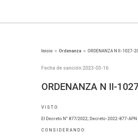
Inicio
Ordenanza
ORDENANZA N II-1027-20
9
9
Fecha de sanción:2023-03-16
ORDENANZA N II-1027
V I S T O:
El Decreto N° 877/2022; Decreto-2022-877-APN 
C O N S I D E R A N D O: