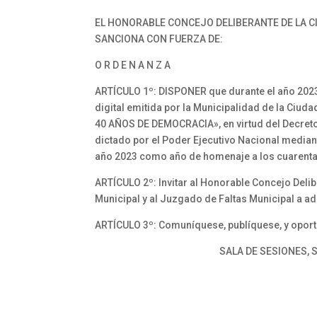
EL HONORABLE CONCEJO DELIBERANTE DE LA CIU
SANCIONA CON FUERZA DE:
O R D E N A N Z A
ARTÍCULO 1º: DISPONER que durante el año 2023,
digital emitida por la Municipalidad de la Ciud
40 AÑOS DE DEMOCRACIA», en virtud del Decre
dictado por el Poder Ejecutivo Nacional mediante 
año 2023 como año de homenaje a los cuarenta
ARTÍCULO 2º: Invitar al Honorable Concejo Delib
Municipal y al Juzgado de Faltas Municipal a ad
ARTÍCULO 3º: Comuníquese, publíquese, y opor
SALA DE SESIONES, S