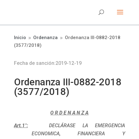
Inicio
Ordenanza
Ordenanza III-0882-2018
9
9
(3577/2018)
Fecha de sanción:2019-12-19
Ordenanza III-0882-2018
(3577/2018)
O R D E N A N Z A
Art.1°:
DECLÁRASE LA EMERGENCIA
ECONOMICA, FINANCIERA Y