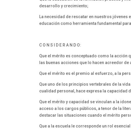
desarrollo y crecimiento;
La necesidad de rescatar en nuestros jóvenes el
educación como herramienta fundamental para e
C O N S I D E R A N D O:
Que el mérito es conceptuado como la acción q
las buenas acciones que lo hacen acreedor de 
Que el mérito es el premio al esfuerzo, a la per
Que uno de los principios vertebrales de la vid
cualidad personal, hace expresa la capacidad d
Que el mérito y capacidad se vinculan a la idon
acceso a los cargos públicos, a tenor de la liter
destacar las situaciones cuando el mérito pers
Que a la escuela le corresponde un rol esencial