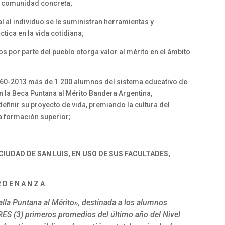
a comunidad concreta;
 al individuo se le suministran herramientas y
tica en la vida cotidiana;
 por parte del pueblo otorga valor al mérito en el ámbito
860-2013 más de 1.200 alumnos del sistema educativo de
n la Beca Puntana al Mérito Bandera Argentina,
finir su proyecto de vida, premiando la cultura del
la formación superior;
IUDAD DE SAN LUIS, EN USO DE SUS FACULTADES,
 D E N A N Z A
la Puntana al Mérito», destinada a los alumnos
ES (3) primeros promedios del último año del Nivel