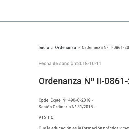
Inicio
Ordenanza
Ordenanza Nº II-0861-20
9
9
Fecha de sanción:2018-10-11
Ordenanza Nº II-0861
Cpde. Expte. Nº 490-C-2018.-
Sesión Ordinaria Nº 31/2018.-
V I S T O:
Que la educación es la formación práctica y me