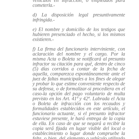
vehículos en infracción, o empleados para
cometerla.-
d) La disposición legal presuntivamente
infringida.-
e) El nombre y domicilio de los testigos que
hubieren presenciado el hecho, si los mismos
existieren.-
f) La firma del funcionario interviniente, con
aclaración del nombre y el cargo. Por la
misma Acta o Boleta se notificará al presunto
infractor su citación para qué, dentro de cinco
(5) días corridos a contar de la fecha de
aquella, comparezca espontáneamente ante el
juez de faltas municipales a los fines de alegar
y probar lo que estime conveniente respecto de
su defensa, o de formalizar-si procediera en el
caso-la opción del pago voluntario de multa
previsto en los Art. 41º y 42º. Labrada el Acta
o Boleta de infracción con los recaudos y
formalidades establecidos en este artículo, el
funcionario actuante, si el presunto infractor
estuviese presente, le hará entrega de la copia
de ella. En caso de que se negará a recibir la
copia será fijada en lugar visible del local o
establecimiento o lugar donde compruebe la
falta, o bien, del elemento o vehículo utilizado