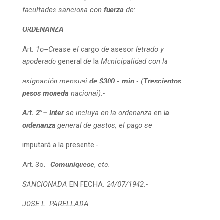
facultades
sanciona
con
fuerza
de
:
ORDENANZA
Art
.
1o
–
Crease
el
cargo
de
asesor
letrado
y
apoderado
general
de
la
Municipalidad
con
la
asignación
mensuai
de
$
300.-
min.-
(
Trescientos
pesos moneda
nacionai
)
.-
Art.
2
°
–
Inter
se
incluya
en
la
ordenanza
en
la
ordenanza
general
de
gastos
,
el
pago
se
imputará
a
la
presente.-
Art
.
3o.-
Comuníquese
,
etc.-
SANCIONADA
EN FECHA
:
24
/
07
/
1942.-
JOSE
L.
PARELLADA