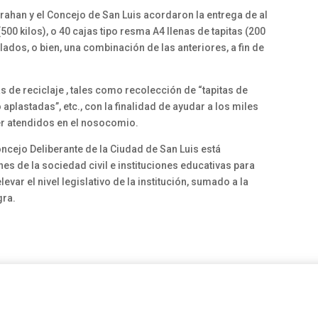
rrahan y el Concejo de San Luis acordaron la entrega de al
00 kilos), o 40 cajas tipo resma A4 llenas de tapitas (200
iclados, o bien, una combinación de las anteriores, a fin de
de reciclaje , tales como recolección de “tapitas de
o aplastadas”, etc., con la finalidad de ayudar a los miles
ser atendidos en el nosocomio.
oncejo Deliberante de la Ciudad de San Luis está
s de la sociedad civil e instituciones educativas para
var el nivel legislativo de la institución, sumado a la
gra.